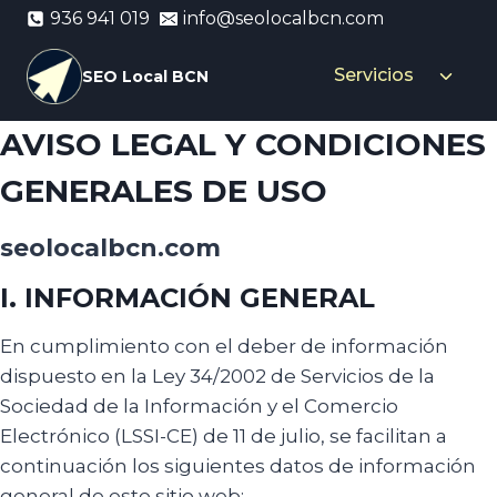
Saltar
936 941 019
info@seolocalbcn.com
al
contenido
Servicios
Altern
SEO Local BCN
menú
hijo
AVISO LEGAL Y CONDICIONES
GENERALES DE USO
seolocalbcn.com
I. INFORMACIÓN GENERAL
En cumplimiento con el deber de información
dispuesto en la Ley 34/2002 de Servicios de la
Sociedad de la Información y el Comercio
Electrónico (LSSI-CE) de 11 de julio, se facilitan a
continuación los siguientes datos de información
general de este sitio web: