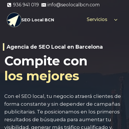
Saltar
936 941 019
info@seolocalbcn.com
al
contenido
Servicios
Altern
SEO Local BCN
menú
hijo
Agencia de SEO Local en Barcelona
Compite con
los mejores
Con el SEO local, tu negocio atraerá clientes de
forma constante y sin depender de campañas
publicitarias. Te posicionamos en los primeros
resultados de búsqueda para aumentar tu
visibilidad, generar más tráfico cualificado y,